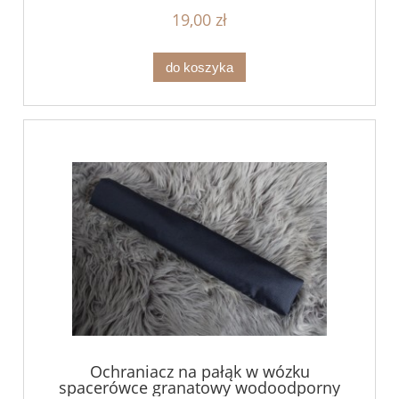
19,00 zł
do koszyka
Ochraniacz na pałąk w wózku
spacerówce granatowy wodoodporny