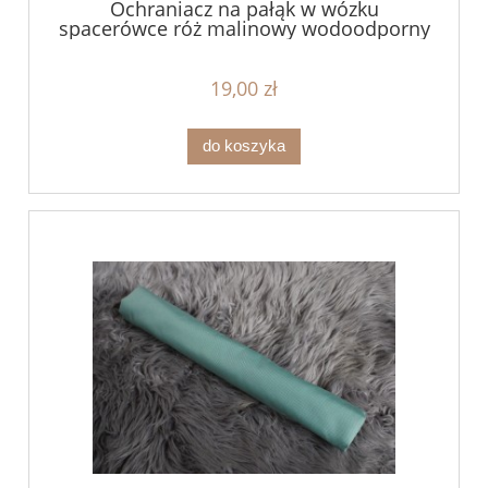
Ochraniacz na pałąk w wózku
spacerówce róż malinowy wodoodporny
19,00 zł
do koszyka