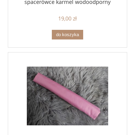
spacerówce karmel wodoodporny
19,00 zł
do koszyka