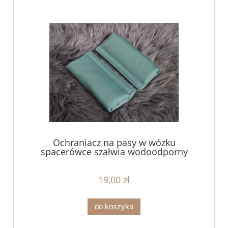
Ochraniacz na pasy w wózku
spacerówce szałwia wodoodporny
19,00 zł
do koszyka