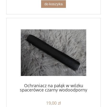
do koszyka
Ochraniacz na pałąk w wózku
spacerówce czarny wodoodporny
19,00 zł