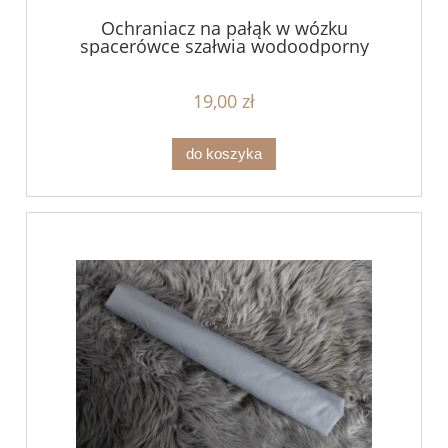
Ochraniacz na pałąk w wózku
spacerówce szałwia wodoodporny
19,00 zł
do koszyka