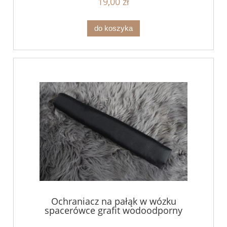
19,00 zł
do koszyka
Ochraniacz na pałąk w wózku
spacerówce grafit wodoodporny