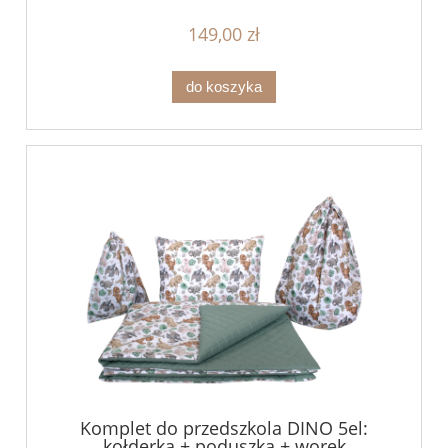
149,00 zł
do koszyka
Komplet do przedszkola DINO 5el:
kołderka + poduszka + worek