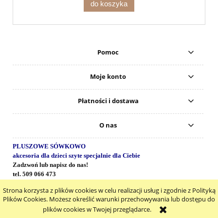
do koszyka
Pomoc
Moje konto
Płatności i dostawa
O nas
PLUSZOWE SÓWKOWO
akcesoria dla dzieci szyte specjalnie dla Ciebie
Zadzwoń lub napisz do nas!
tel. 509 066 473
www.facebook.pl/pluszowe.sowkowo
Strona korzysta z plików cookies w celu realizacji usług i zgodnie z Polityką
pokaż pełną wersję strony
Plików Cookies. Możesz określić warunki przechowywania lub dostępu do
plików cookies w Twojej przeglądarce.
Sklep internetowy Shoper.pl